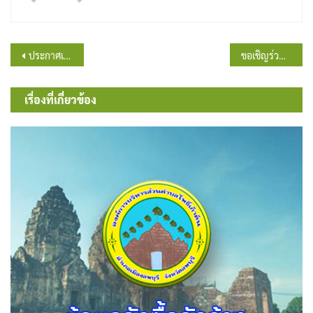
แนะแนว
ประกาศเปลี่ยนแปลงแผนการจัดซื้อจัดจ้าง ประจำปีงบประมาณพ.ศ. 2568
ขอเชิญร่วมแสดงความคิดเห็นเกี่ยวกับการตราข้อบัญญัติองค์การบริหารส่วนตำบลโพธิ์เก้าต้น เรื่อง อัตราค่าธรรมเนียมและยกเว้นค่าธรรมเนียม เกี่ยวกับการจัดการสิ่งปฏิกูลและมูลฝอย พ.ศ. …. ตามกฎกระทรวงกำหนดอัตราค่าธรรมเนียมและยกเว้นค่าธรรมเนียมเกี่ยวกับการจัดการสิ่งปฏิกูลและมูลฝอย พ.ศ.2567
เรื่อง
เรื่องที่เกี่ยวข้อง