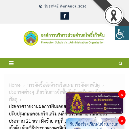
Skip
วันอาทิตย์, สิงหาคม 09, 2026
to
content
Home
การจัดซื้อจัดจ้างหรือแผนการจัดหาพัสดุ
ประกาศต่างๆ เกี่ยวกับการจัดซื้อจัดจ้างหรือการจัดหา
×
พัสดุ
ประกาศรายงานผลการยื่นเอกสารเสนอราคาโครงการ
ปรับปรุงถนนคอนกรีตเสริมเหล็ก บริเวณสายคันคลองล
ประทาน 21 ขวา ฝั่งซ้าย หมู่ที่ 1 บ้านคลองบางปี่ ตำบลโพธิ์
×
เก้าต้น ด้วยวิธีประกวดราคาอิเล็กทรอนิกส์ (e-bidding)