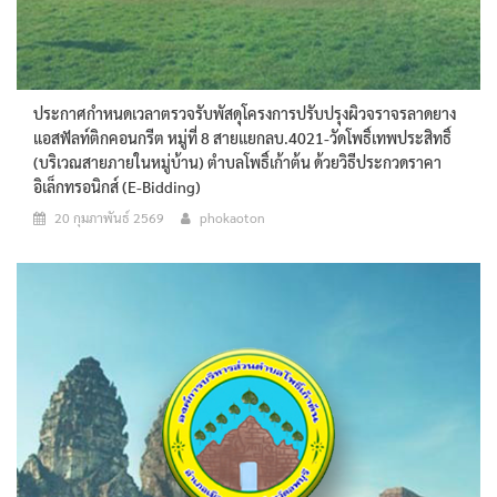
ประกาศกำหนดเวลาตรวจรับพัสดุโครงการปรับปรุงผิวจราจรลาดยาง
แอสฟัลท์ติกคอนกรีต หมู่ที่ 8 สายแยกลบ.4021-วัดโพธิ์เทพประสิทธิ์
(บริเวณสายภายในหมู่บ้าน) ตำบลโพธิ์เก้าต้น ด้วยวิธีประกวดราคา
อิเล็กทรอนิกส์ (e-Bidding)
20 กุมภาพันธ์ 2569
phokaoton