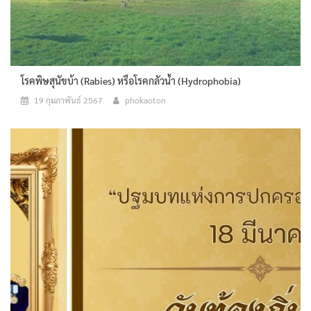
โรคพิษสุนัขบ้า (Rabies) หรือโรคกลัวน้ำ (Hydrophobia)
19 กุมภาพันธ์ 2567
phokaoton