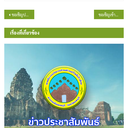
แนะแนว
ขอเชิญประชาชนในเขตตำบลโพธิ์เก้าต้น ร่วมตอบแบบสำรวจเจตนารมณ์ของผู้มีสิทธิเลือกตั้ง สำหรับการจัดตั้งองค์การบริหารส่วนตำบลโพธิ์เก้าต้นเป็นเทศบาลตำบลโพธิ์เก้าต้น
ขอเชิญเข้าร่วมโครงการประชุมประชาคมหมู่บ้านสัญจรพบประชาชน ประจำปีงบประมาณพ.ศ. 2568
เรื่อง
เรื่องที่เกี่ยวข้อง